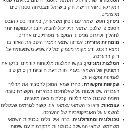
המקרקעין. זוהי דרישת חוק בישראל ומבטיחה סטנדרטים
מקצועיים.
ניסיון:
חפשו שמאי עם ניסיון משמעותי, במיוחד בסוג הנכס
הספציפי שלכם. שמאי ותיק יכול להביא תובנות עמוקות יותר
לתהליך ולתרום מניסיונו המקצועי מפרויקטים אחרים.
מומחיות אזורית:
העדיפו שמאי המכיר היטב את האזור בו
נמצא הנכס. ידע מקומי מעמיק יכול להשפיע משמעותית על
דיוק ההערכה.
המלצות ומוניטין:
בקשו המלצות מלקוחות קודמים ובדקו את
המוניטין של השמאי בענף. חוות דעת חיוביות הן סימן טוב
לאמינות ומקצועיות.
שקיפות ותקשורת:
בחרו שמאי המוכן להסביר את תהליך
העבודה שלו ולענות על שאלותיכם בבהירות. תקשורת טובה
חיונית להבנת צרכי הלקוח וקבלת תוצאה מיטבית.
עצמאות:
ודאו כי השמאי עצמאי ואינו קשור לגורמים שעלולים
להשפיע על האובייקטיביות של ההערכה.
טכנולוגיה ומתודולוגיה:
בררו אילו כלים וטכניקות השמאי
משתמש. שמאי המשלב טכנולוגיות מתקדמות עם שיטות