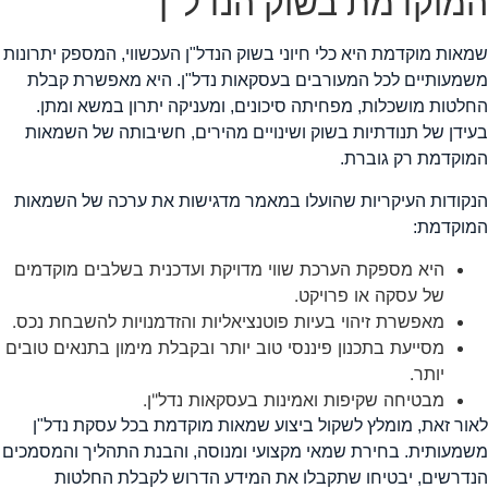
מוקדמת בשוק הנדל"ן
מאות מוקדמת היא כלי חיוני בשוק הנדל"ן העכשווי, המספק יתרונות
שמעותיים לכל המעורבים בעסקאות נדל"ן. היא מאפשרת קבלת
חלטות מושכלות, מפחיתה סיכונים, ומעניקה יתרון במשא ומתן.
עידן של תנודתיות בשוק ושינויים מהירים, חשיבותה של השמאות
מוקדמת רק גוברת.
נקודות העיקריות שהועלו במאמר מדגישות את ערכה של השמאות
מוקדמת:
היא מספקת הערכת שווי מדויקת ועדכנית בשלבים מוקדמים
של עסקה או פרויקט.
מאפשרת זיהוי בעיות פוטנציאליות והזדמנויות להשבחת נכס.
מסייעת בתכנון פיננסי טוב יותר ובקבלת מימון בתנאים טובים
יותר.
מבטיחה שקיפות ואמינות בעסקאות נדל"ן.
אור זאת, מומלץ לשקול ביצוע שמאות מוקדמת בכל עסקת נדל"ן
שמעותית. בחירת שמאי מקצועי ומנוסה, והבנת התהליך והמסמכים
נדרשים, יבטיחו שתקבלו את המידע הדרוש לקבלת החלטות