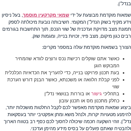
נדל"ן.
מאות מוקדמת מבוצעת על ידי
שמאי מקרקעין מוסמך
, בעל ניסיון
ידע מקיף בשוק הנדל"ן המקומי. חשיבותה נובעת מיכולתה לספק
מונת מצב מדויקת ועדכנית של שווי הנכס, תוך התחשבות בגורמים
בים כגון מיקום, מצב פיזי, זכויות בנייה, ומגמות שוק.
צורך בשמאות מוקדמת עולה במספר מקרים:
כאשר אתם שוקלים רכישת נכס ורוצים לוודא שהמחיר
המבוקש הוגן
בעת תכנון פרויקט בנייה, כדי להעריך את הכדאיות הכלכלית
לפני קבלת הלוואה או משכנתא, כאשר הבנק דורש הערכת
שווי
בתהליכי
גישור
או בוררות בנושאי נדל"ן
כחלק מתכנון מס או תכנון עזבון
יצוע שמאות מוקדמת מאפשר לכם לקבל החלטות מושכלות יותר,
הימנע מטעויות יקרות, ולנהל משא ומתן אפקטיבי יותר בעסקאות
דל"ן. זוהי השקעה חכמה שיכולה לחסוך לכם כסף רב בטווח הארוך
להבטיח שאתם פועלים על בסיס מידע מהימן ועדכני.