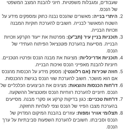
שעבודים, ומגבלות משפטיות. חיוני להבנת המצב המשפטי
של הנכס.
היתרי בנייה:
מאשרים שהנכס נבנה כחוק ומספקים מידע על
השטח המאושר לבנייה. חשובים להערכת חוקיות המבנה
וזכויות הבנייה.
תוכניות בניין עיר (תב"ע):
מפרטות את ייעוד הקרקע וזכויות
הבנייה. מסייעות בהערכת פוטנציאל הפיתוח העתידי של
הנכס.
תוכניות אדריכליות:
מציגות את מבנה הנכס ופרטיו הטכניים.
חיוניות להבנת מאפייני הנכס ואיכות הבנייה.
חוזה שכירות (אם רלוונטי):
מספק מידע על הכנסות מהנכס
אם הוא מושכר. חשוב להערכת שווי הנכס בגישת ההכנסות.
דו"חות הכנסות והוצאות:
מציגים את הביצועים הכלכליים של
הנכס. חיוניים להערכת רווחיות הנכס ופוטנציאל ההשקעה.
דו"חות טכניים:
כגון בדיקות קרקע או סקרי מבנה. מסייעים
בהערכת מצבו הפיזי של הנכס וצפי לעלויות תחזוקה.
תצלומי אוויר ומפות:
עוזרים בהבנת המיקום המדויק של
הנכס וסביבתו. חשובים להערכת השפעות סביבתיות על ערך
הנכס.