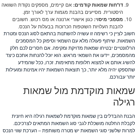
דו"חות שמאות קודמים:
אם קיימים, מספקים נקודת השוואה
היסטורית. מסייעים בהבנת מגמות ערך לאורך זמן.
מסמכי מיסוי:
כגון אישורי ארנונה או מס רכוש. חשובים
להבנת העלויות השוטפות הכרוכות בבעלות על הנכס.
שוב לציין כי רשימה זו עשויה להשתנות בהתאם לסוג הנכס ומטרת
שמאות. שיתוף פעולה מלא עם השמאי וסיפוק כל המסמכים
רלוונטיים יבטיחו שמאות מדויקת ומקיפה. אם חסרים לכם חלק
המסמכים, יידעו את השמאי מראש. הוא יוכל להנחות אתכם כיצד
השיג אותם או למצוא חלופות מתאימות. זכרו, ככל שהמידע
תספקו יהיה מלא יותר, כך תוצאות השמאות יהיו אמינות ומועילות
ותר עבורכם.
מאות מוקדמת מול שמאות
גילה
בנת ההבדלים בין שמאות מוקדמת לשמאות רגילה היא חיונית
קבלת החלטה מושכלת לגבי סוג השמאות המתאים לצרכיכם.
מרות שלשני סוגי השמאות יש מטרה משותפת – הערכת שווי הנכס