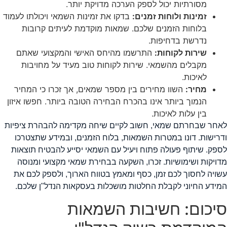
מסורתיות יכול לספק הערכה מדויקת יותר.
זמינות ולוחות זמנים:
בדקו את זמינות השמאי ויכולתו לעמוד
בלוחות הזמנים שלכם. שמאות מוקדמת לעיתים קרובות
נדרשת בדחיפות.
שירות לקוחות:
התרשמו מהיחס האישי והמקצועי שאתם
מקבלים מהשמאי. שירות לקוחות טוב מעיד על מחויבות
לאיכות.
מחיר:
השוו מחירים בין מספר שמאים, אך זכרו כי המחיר
הנמוך ביותר אינו בהכרח הבחירה הטובה ביותר. חפשו איזון
בין עלות לאיכות.
אחר שבחרתם שמאי, חשוב לקיים שיחה מקדימה להבהרת ציפיות
דרישות. דונו במטרות השמאות, בלוח הזמנים, ובמידע שתצטרכו
ספק. שיתוף פעולה פתוח ויעיל עם השמאי יסייע להבטיח תוצאות
דויקות ושימושיות. זכרו, השקעה בבחירת שמאי מקצועי ומנוסה
שויה לחסוך לכם זמן, כסף ומאמץ בטווח הארוך, ולספק לכם את
מידע החיוני לקבלת החלטות מושכלות בעסקאות הנדל"ן שלכם.
יכום: חשיבות השמאות