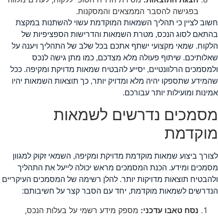
בפגישה להסבר הממצאים והמסקנות.
שוב לציין כי תהליך השמאות המוקדמת עשוי להשתנות במקצת
התאם לסוג הנכס, מטרת השמאות והדרישות הספציפיות של
לקוח. שמאי מקצועי ישתף אתכם בכל שלב של התהליך ויענה על
אלותיכם. שיתוף פעולה מלא מצדכם, כמו מתן גישה לנכס
למסמכים הרלוונטיים, יסייע להבטיח שמאות מדויקת ומקיפה. ככל
המידע שתספקו יהיה מלא ומדויק יותר, כך תוצאות השמאות יהיו
מינות ומועילות יותר עבורכם.
סמכים נדרשים לשמאות
וקדמת
צורך ביצוע שמאות מוקדמת מדויקת ומקיפה, השמאי זקוק למגוון
סמכים ומידע. הכנת המסמכים מראש יכולה לייעל את התהליך
להבטיח תוצאות מדויקות יותר. להלן רשימה של המסמכים העיקריים
נדרשים לשמאות מוקדמת, יחד עם הסבר קצר על חשיבותם:
נסח טאבו עדכני:
מספק מידע רשמי על בעלות הנכס,